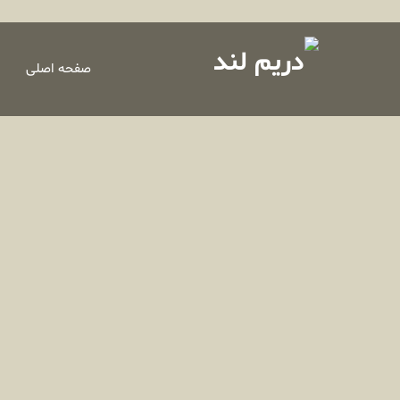
صفحه اصلی
>
تصاویر
>
سفرهای ما
>
منجیل؛گیلان؛خرداد 1401
صفحه اصلی