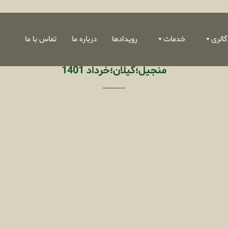
گالری
خدمات
رویدادها
درباره ما
تماس با ما
منجیل؛گیلان؛خرداد 1401