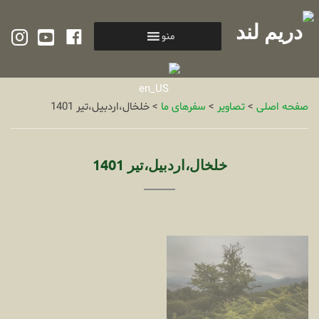
am
tube
cebook
منو
صفحه اصلی
>
تصاویر
>
سفرهای ما
>
خلخال،اردبیل،تیر 1401
خلخال،اردبیل،تیر 1401